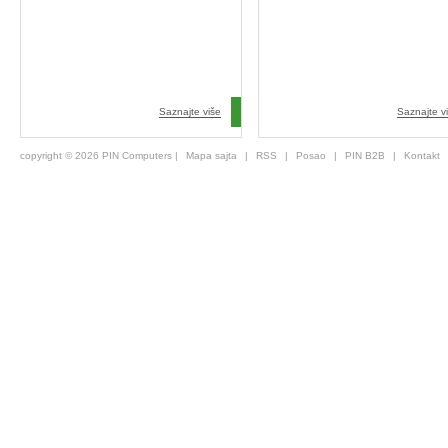
Saznajte više
Saznajte v
copyright © 2026 PIN Computers |
Mapa sajta
|
RSS
|
Posao
|
PIN B2B
|
Kontakt