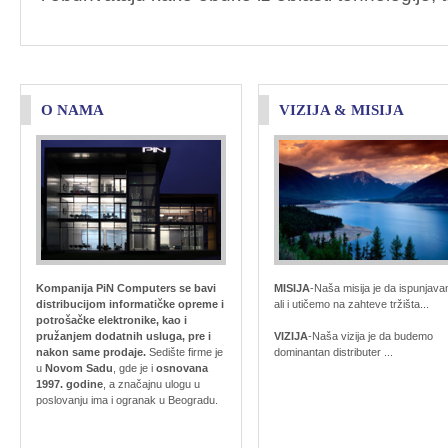
O NAMA
VIZIJA & MISIJA
Kompanija PiN Computers se bavi
MISIJA
-Naša misija je da ispunjav
distribucijom informatičke opreme i
ali i utičemo na zahteve tržišta...
potrošačke elektronike, kao i
pružanjem dodatnih usluga, pre i
VIZIJA
-Naša vizija je da budemo
nakon same prodaje.
Sedište firme je
dominantan distributer ...
u
Novom Sadu
, gde je i
osnovana
1997. godine
, a značajnu ulogu u
poslovanju ima i ogranak u Beogradu.