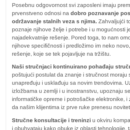
Posebnu odgovornost svi zaposleni imaju prema
prvenstveno odnosi na
dobro poznavanje posl
održavanje stalnih veza s njima.
Zahvaljujći t
poznaje njihove želje i potrebe i u mogućnosti 
najadekvatnije rešenje. Pored toga, to nam 
njihove specifičnosti i predložimo im neko novo
rešenje, koje se tek pojavljuje na tržištu.
Naši stručnjaci kontinuirano pohađaju struč
poštujući postulat da znanje i stručnost moraj
unapređuju i usklađuju sa novim trendovima. Uz
izložbama u zemlji i u inostranstvu, upoznaju se
informatičke opreme i potrošačke elektronike, 
da našim klijentima iz prve ruke prenesu novitet
Stručne konsultacije i treninzi
u okviru kompan
i obuhvataju kako obuke iz oblasti tehnologije, t