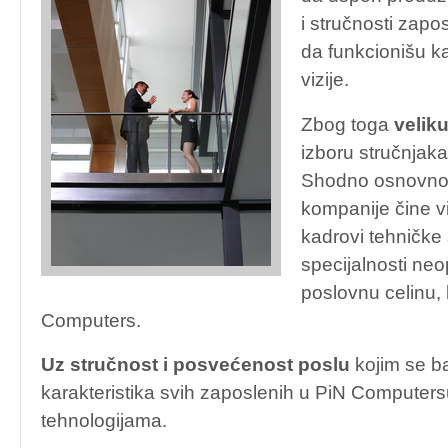
i stručnosti zapo
da funkcionišu k
vizije.
Zbog toga
velik
izboru stručnjaka
Shodno osnovnoj 
kompanije čine vi
kadrovi tehničke s
specijalnosti ne
poslovnu celinu,
Computers.
Uz stručnost i posvećenost poslu
kojim se b
karakteristika svih zaposlenih u PiN Computersu
tehnologijama.