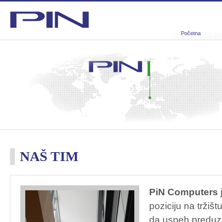
Početna
NAŠ TIM
PiN Computers
poziciju na tržišt
da uspeh preduze